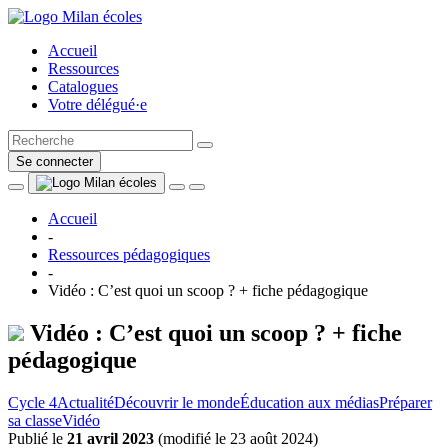
Accueil
Ressources
Catalogues
Votre délégué·e
Se connecter
Accueil
-
Ressources pédagogiques
-
Vidéo : C’est quoi un scoop ? + fiche pédagogique
Vidéo : C’est quoi un scoop ? + fiche
pédagogique
Cycle 4
Actualité
Découvrir le monde
Éducation aux médias
Préparer
sa classe
Vidéo
Publié le
21 avril 2023
(
modifié le 23 août 2024
)