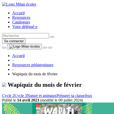
Accueil
Ressources
Catalogues
Votre délégué·e
Se connecter
Accueil
-
Ressources pédagogiques
-
Wapiquiz du mois de février
Wapiquiz du mois de février
Cycle 2
Cycle 3
Nature et animaux
Préparer sa classe
Jeux
Publié le
14 avril 2023
(
modifié le 09 juillet 2024
)