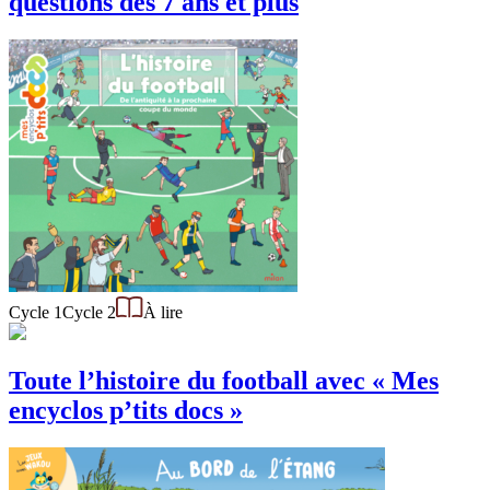
questions des 7 ans et plus
Cycle 1
Cycle 2
À lire
Toute l’histoire du football avec « Mes
encyclos p’tits docs »