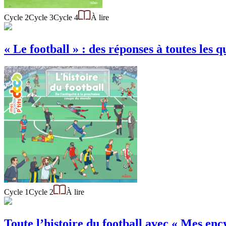
Cycle 2
Cycle 3
Cycle 4
À lire
« Le football » : des réponses à toutes les q
Cycle 1
Cycle 2
À lire
Toute l’histoire du football avec « Mes ency