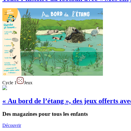
Cycle 1
Jeux
« Au bord de l’étang », des jeux offerts a
Des magazines pour tous les enfants
Découvrir