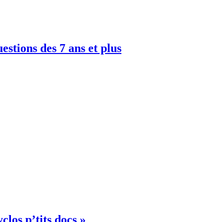
uestions des 7 ans et plus
clos p’tits docs »