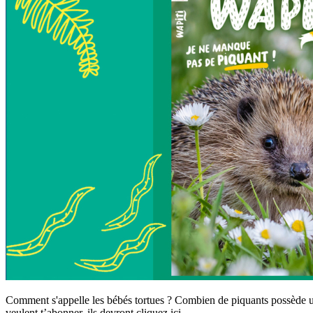
Comment s'appelle les bébés tortues ? Combien de piquants possède un hé
veulent t’abonner, ils devront cliquez ici