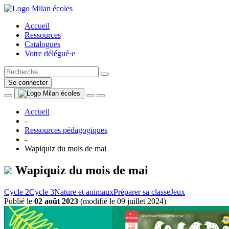
Accueil
Ressources
Catalogues
Votre délégué·e
Se connecter
Accueil
-
Ressources pédagogiques
-
Wapiquiz du mois de mai
Wapiquiz du mois de mai
Cycle 2
Cycle 3
Nature et animaux
Préparer sa classe
Jeux
Publié le
02 août 2023
(
modifié le 09 juillet 2024
)