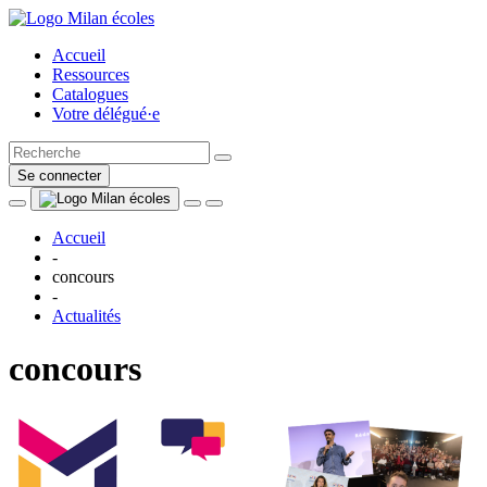
Accueil
Ressources
Catalogues
Votre délégué·e
Se connecter
Accueil
-
concours
-
Actualités
concours