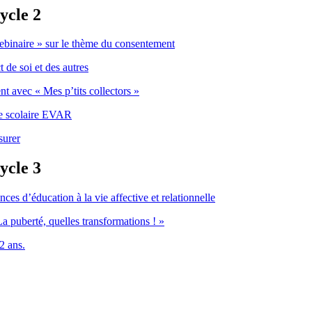
ycle 2
 webinaire » sur le thème du consentement
 de soi et des autres
nt avec « Mes p’tits collectors »
me scolaire EVAR
surer
ycle 3
ces d’éducation à la vie affective et relationnelle
La puberté, quelles transformations ! »
2 ans.