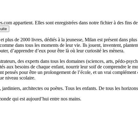
.com appartient. Elles sont enregistrées dans notre fichier à des fins 
suite
et plus de 2000 livres, dédiés à la jeunesse, Milan est présent dans plu
 comme dans tous les moments de leur vie. Ils jouent, inventent, planten
outer, d’apprendre d’eux pour être là où leur curiosité les mènera.
llustrateurs, des experts dans tous les domaines (sciences, arts, pédo-psy
ptés aux besoins de chaque enfant, nourrir leur soif de comprendre le 
 pensés pour être un prolongement de l’école, et un vrai complément qui
ue niveau scolaire.
 jardiniers, architectes ou poètes. Tous les enfants. De tous les horizons
monde qui est aujourd’hui entre nos mains.