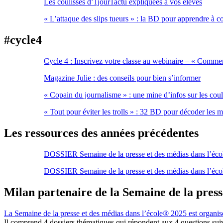
Les coulisses d’1jour1actu expliquées à vos élèves
« L’attaque des slips tueurs » : la BD pour apprendre à c
#cycle
4
Cycle 4 : Inscrivez votre classe au webinaire – « Comment 
Magazine Julie : des conseils pour bien s’informer
« Copain du journalisme » : une mine d’infos sur les coul
« Tout pour éviter les trolls » : 32 BD pour décoder les m
Les ressources des années précédentes
DOSSIER Semaine de la presse et des médias dans l’éco
DOSSIER Semaine de la presse et des médias dans l’éco
Milan partenaire de la Semaine de la press
La Semaine de la presse et des médias dans l’école® 2025 est organis
Il comprend 4 dossiers thématiques qui répondent aux 4 questions suiv