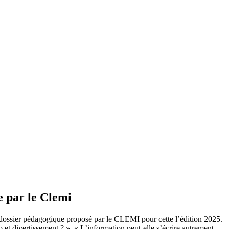
e par le Clemi
dossier pédagogique proposé par le CLEMI pour cette l’édition 2025.
et divertissement ? », « L’information peut-elle s’écrire autrement