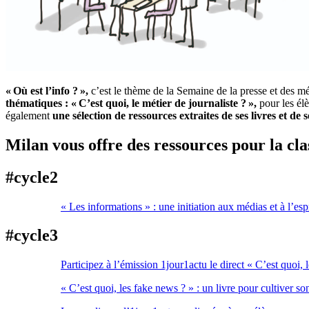
« Où est l’info ? »,
c’est le thème de la Semaine de la presse et des 
thématiques : « C’est quoi, le métier de journaliste ? »,
pour les él
également
une sélection de ressources extraites de ses livres et de
Milan vous offre des ressources pour la cla
#cycle2
« Les informations » : une initiation aux médias et à l’espr
#cycle
3
Participez à l’émission 1jour1actu le direct « C’est quoi, l
« C’est quoi, les fake news ? » : un livre pour cultiver son