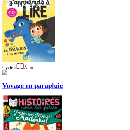
Cycle 2
À lire
Voyage en parapluie