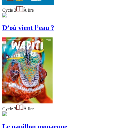
Cycle 3
À lire
D’où vient l’eau ?
Cycle 3
À lire
Le papillon monarque