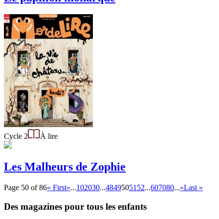
Cycle 2
À lire
Les Malheurs de Zophie
Page 50 of 86
« First
«
...
10
20
30
...
48
49
50
51
52
...
60
70
80
...
»
Last »
Des magazines pour tous les enfants