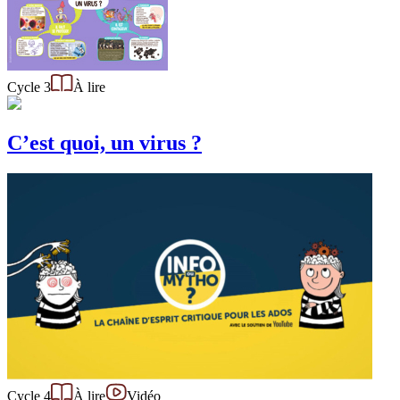
Cycle 3
À lire
C’est quoi, un virus ?
Cycle 4
À lire
Vidéo