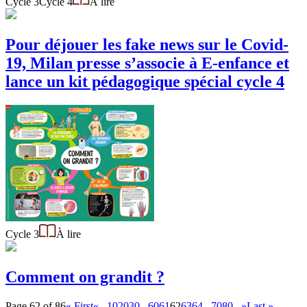
Cycle 3
Cycle 4
À lire
Pour déjouer les fake news sur le Covid-
19, Milan presse s’associe à E-enfance et
lance un kit pédagogique spécial cycle 4
Cycle 3
À lire
Comment on grandit ?
Page 62 of 86
« First
«
...
10
20
30
...
60
61
62
63
64
...
70
80
...
»
Last »