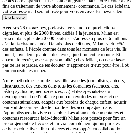
ecoles.com appartient. Elles sont enregistrées dans notre fichier à des
fins de traitement de votre abonnement / commande. Le cas échéant,
votre adresse mail sera utilisée pour vous envoyer les newsletters...
Lire la suite
Avec ses 26 magazines, podcasts livres audio et productions
digitales, et plus de 2000 livres, dédiés à la jeunesse, Milan est
présent dans plus de 20 000 écoles et s’adresse à plus de 6 millions
d’enfants chaque année. Depuis plus de 40 ans, Milan est du côté
des enfants, à l’école comme dans tous les moments de leur vie. Ils
jouent, inventent, plantent des rêves, questionnent le monde. Et
chacun le recrée, avec sa personnalité ; chez Milan, on ne se lasse
pas de les regarder, de les écouter, d’apprendre d’eux pour être là où
leur curiosité les mènera.
Notre méthode est simple : travailler avec les journalistes, auteurs,
illustrateurs, des experts dans tous les domaines (sciences, arts,
pédo-psychiatrie, neurosciences, …) et des spécialistes du
développement de l’enfance pour concevoir des oeuvres et des
contenus stimulants, adaptés aux besoins de chaque enfant, nourrir
leur soif de comprendre le monde et les accompagner dans
l’apprentissage du vivre ensemble. Les albums, documentaires et
contenus ressources ludo-éducatifs Milan sont pensés pour être un
prolongement de l’école, et un vrai complément qui inspire des
activités éducatives. Ils sont créés et développés en collaboration