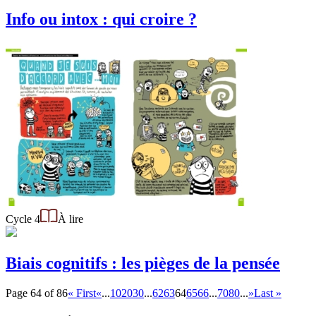
Info ou intox : qui croire ?
Cycle 4
À lire
Biais cognitifs : les pièges de la pensée
Page 64 of 86
« First
«
...
10
20
30
...
62
63
64
65
66
...
70
80
...
»
Last »