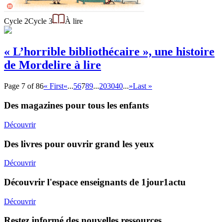
Cycle 2
Cycle 3
À lire
« L’horrible bibliothécaire », une histoire
de Mordelire à lire
Page 7 of 86
« First
«
...
5
6
7
8
9
...
20
30
40
...
»
Last »
Des magazines pour tous les enfants
Découvrir
Des livres pour ouvrir grand les yeux
Découvrir
Découvrir l'espace enseignants de 1jour1actu
Découvrir
Restez informé des nouvelles ressources