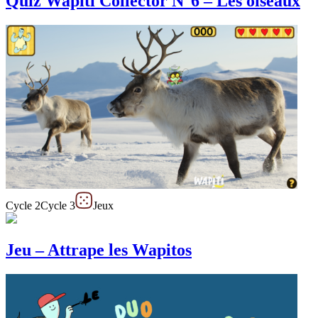
Quiz Wapiti Collector N°6 – Les oiseaux
Cycle 2
Cycle 3
Jeux
Jeu – Attrape les Wapitos