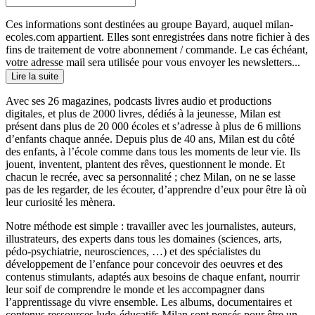
Ces informations sont destinées au groupe Bayard, auquel milan-
ecoles.com appartient. Elles sont enregistrées dans notre fichier à des
fins de traitement de votre abonnement / commande. Le cas échéant,
votre adresse mail sera utilisée pour vous envoyer les newsletters...
Lire la suite
Avec ses 26 magazines, podcasts livres audio et productions
digitales, et plus de 2000 livres, dédiés à la jeunesse, Milan est
présent dans plus de 20 000 écoles et s’adresse à plus de 6 millions
d’enfants chaque année. Depuis plus de 40 ans, Milan est du côté
des enfants, à l’école comme dans tous les moments de leur vie. Ils
jouent, inventent, plantent des rêves, questionnent le monde. Et
chacun le recrée, avec sa personnalité ; chez Milan, on ne se lasse
pas de les regarder, de les écouter, d’apprendre d’eux pour être là où
leur curiosité les mènera.
Notre méthode est simple : travailler avec les journalistes, auteurs,
illustrateurs, des experts dans tous les domaines (sciences, arts,
pédo-psychiatrie, neurosciences, …) et des spécialistes du
développement de l’enfance pour concevoir des oeuvres et des
contenus stimulants, adaptés aux besoins de chaque enfant, nourrir
leur soif de comprendre le monde et les accompagner dans
l’apprentissage du vivre ensemble. Les albums, documentaires et
contenus ressources ludo-éducatifs Milan sont pensés pour être un