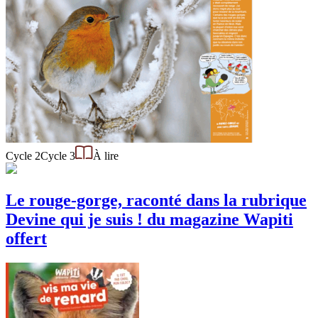
Cycle 2
Cycle 3
À lire
Le rouge-gorge, raconté dans la rubrique
Devine qui je suis ! du magazine Wapiti
offert