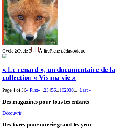
Cycle 2
Cycle 3
À lire
Fiche pédagogique
« Le renard », un documentaire de la
collection « Vis ma vie »
Page 4 of 36
« First
«
...
2
3
4
5
6
...
10
20
30
...
»
Last »
Des magazines pour tous les enfants
Découvrir
Des livres pour ouvrir grand les yeux