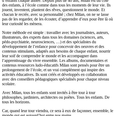
d’enfants chaque année. Depuis plus de 40 ans, Milan est du côté
des enfants, à l’école comme dans tous les moments de leur vie. Ils
jouent, inventent, plantent des rêves, questionnent le monde. Et
chacun le recrée, avec sa personnalité ; chez Milan, on ne se lasse
pas de les regarder, de les écouter, d’apprendre d’eux pour être là où
leur curiosité les mènera.
Notre méthode est simple : travailler avec les journalistes, auteurs,
illustrateurs, des experts dans tous les domaines (sciences, arts,
pédo-psychiatrie, neurosciences, …) et des spécialistes du
développement de l’enfance pour concevoir des oeuvres et des
contenus stimulants, adaptés aux besoins de chaque enfant, nourrir
leur soif de comprendre le monde et les accompagner dans
l’apprentissage du vivre ensemble. Les albums, documentaires et
contenus ressources ludo-éducatifs Milan sont pensés pour être un
prolongement de l’école, et un vrai complément qui inspire des
activités éducatives. Ils sont créés et développés en collaboration
avec des conseillers pédagogiques spécialisés pour chaque niveau
scolaire.
Avec Milan, tous les enfants sont invités à être tour à tour
philosophes, jardiniers, architectes ou poètes. Tous les enfants. De
tous les horizons.
Car, quand leur tour viendra, ce sera à eux de façonner, ensemble, le
monde qui est aujourd’hui entre nos mains.