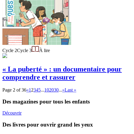
Cycle 2
Cycle 3
À lire
« La puberté » : un documentaire pour
comprendre et rassurer
Page 2 of 36
«
1
2
3
4
5
...
10
20
30
...
»
Last »
Des magazines pour tous les enfants
Découvrir
Des livres pour ouvrir grand les yeux