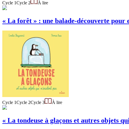
Cycle 1
Cycle 2
À lire
« La forêt » : une balade-découverte pour e
Cycle 1
Cycle 2
Cycle 3
À lire
« La tondeuse à glaçons et autres objets qui