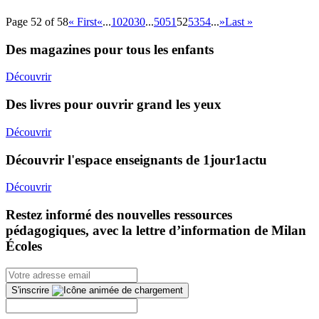
Page 52 of 58
« First
«
...
10
20
30
...
50
51
52
53
54
...
»
Last »
Des magazines pour tous les enfants
Découvrir
Des livres pour ouvrir grand les yeux
Découvrir
Découvrir l'espace enseignants de 1jour1actu
Découvrir
Restez informé des nouvelles ressources
pédagogiques, avec la lettre d’information de Milan
Écoles
S'inscrire