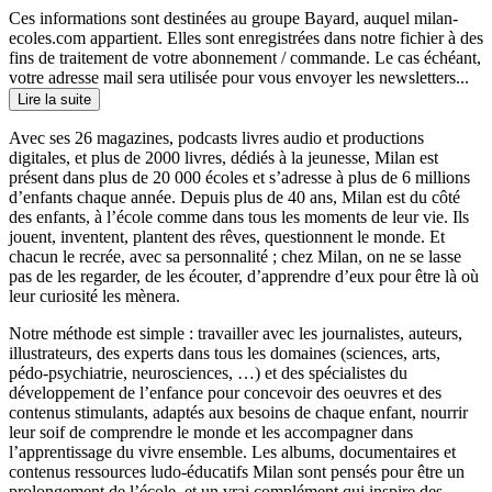
Ces informations sont destinées au groupe Bayard, auquel milan-
ecoles.com appartient. Elles sont enregistrées dans notre fichier à des
fins de traitement de votre abonnement / commande. Le cas échéant,
votre adresse mail sera utilisée pour vous envoyer les newsletters...
Lire la suite
Avec ses 26 magazines, podcasts livres audio et productions
digitales, et plus de 2000 livres, dédiés à la jeunesse, Milan est
présent dans plus de 20 000 écoles et s’adresse à plus de 6 millions
d’enfants chaque année. Depuis plus de 40 ans, Milan est du côté
des enfants, à l’école comme dans tous les moments de leur vie. Ils
jouent, inventent, plantent des rêves, questionnent le monde. Et
chacun le recrée, avec sa personnalité ; chez Milan, on ne se lasse
pas de les regarder, de les écouter, d’apprendre d’eux pour être là où
leur curiosité les mènera.
Notre méthode est simple : travailler avec les journalistes, auteurs,
illustrateurs, des experts dans tous les domaines (sciences, arts,
pédo-psychiatrie, neurosciences, …) et des spécialistes du
développement de l’enfance pour concevoir des oeuvres et des
contenus stimulants, adaptés aux besoins de chaque enfant, nourrir
leur soif de comprendre le monde et les accompagner dans
l’apprentissage du vivre ensemble. Les albums, documentaires et
contenus ressources ludo-éducatifs Milan sont pensés pour être un
prolongement de l’école, et un vrai complément qui inspire des