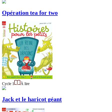
Opération tea for two
Cycle 1
À lire
Jack et le haricot géant