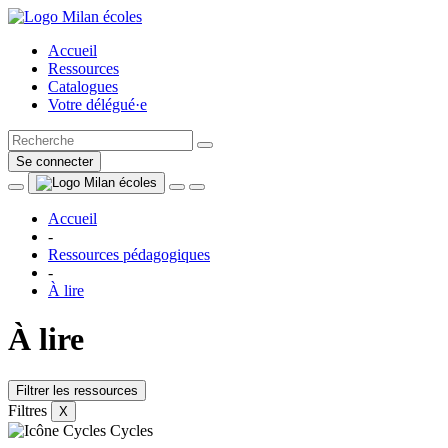
Accueil
Ressources
Catalogues
Votre délégué·e
Se connecter
Accueil
-
Ressources pédagogiques
-
À lire
À lire
Filtrer les ressources
Filtres
X
Cycles