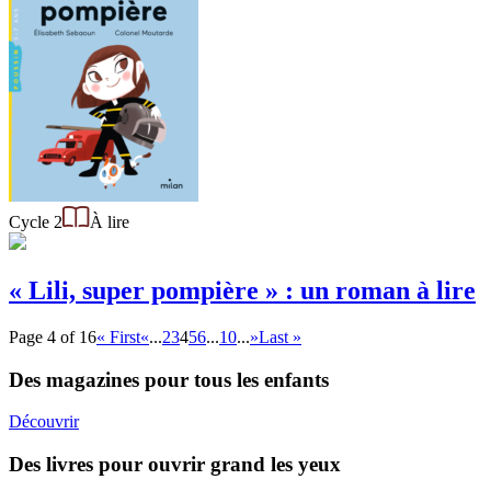
Cycle 2
À lire
« Lili, super pompière » : un roman à lire
Page 4 of 16
« First
«
...
2
3
4
5
6
...
10
...
»
Last »
Des magazines pour tous les enfants
Découvrir
Des livres pour ouvrir grand les yeux