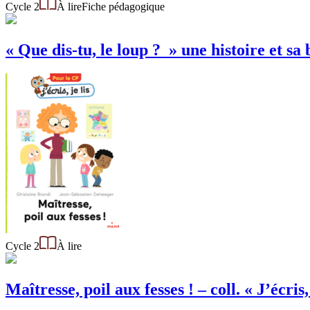
Cycle 2
À lire
Fiche pédagogique
« Que dis-tu, le loup ? » une histoire et sa
Cycle 2
À lire
Maîtresse, poil aux fesses ! – coll. « J’écris, 