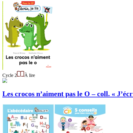
Cycle 2
À lire
Les crocos n’aiment pas le O – coll. « J’écris,