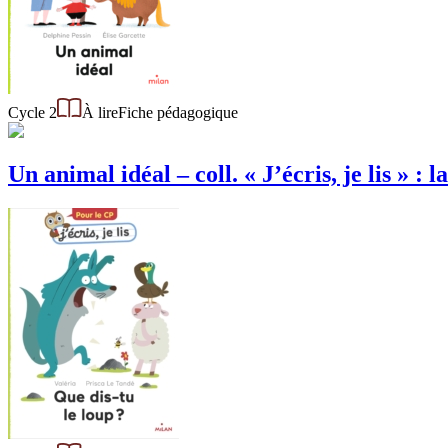
Cycle 2
À lire
Fiche pédagogique
Un animal idéal – coll. « J’écris, je lis » : la